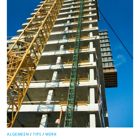
ALGEMEEN
/
TIPS
/
WERK