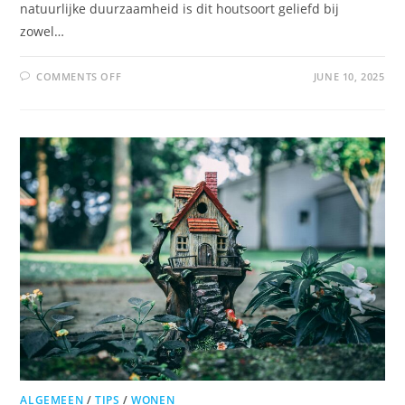
natuurlijke duurzaamheid is dit houtsoort geliefd bij
zowel…
COMMENTS OFF
JUNE 10, 2025
ALGEMEEN
/
TIPS
/
WONEN