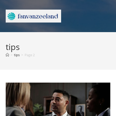
tips
>
tips
>
Page 2