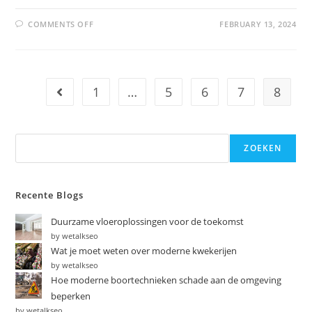
COMMENTS OFF
FEBRUARY 13, 2024
1
…
5
6
7
8
ZOEKEN
Recente Blogs
Duurzame vloeroplossingen voor de toekomst
by wetalkseo
Wat je moet weten over moderne kwekerijen
by wetalkseo
Hoe moderne boortechnieken schade aan de omgeving
beperken
by wetalkseo